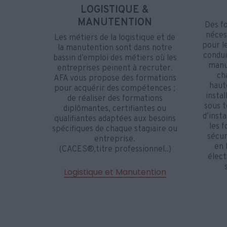
LOGISTIQUE &
MANUTENTION
Des fo
néces
Les métiers de la logistique et de
pour le
la manutention sont dans notre
condui
bassin d’emploi des métiers où les
manu
entreprises peinent à recruter.
ch
AFA vous propose des formations
haut
pour acquérir des compétences ;
instal
de réaliser des formations
sous t
diplômantes, certifiantes ou
d’inst
qualifiantes adaptées aux besoins
les 
spécifiques de chaque stagiaire ou
sécur
entreprise.
en 
(CACES®,titre professionnel..)
élect
Logistique et Manutention