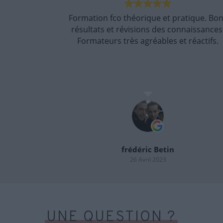
tique. Bons
Au top chapeau !!!
naissances.
réactifs.
Pascal Thomas
2 Janvier 2023
UNE QUESTION ?