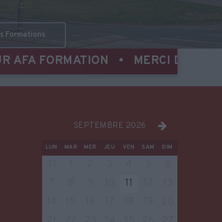
Découvrir Nos Formations
OTRE COMPRÉHENSION ⚠️
SEPTEMBRE 2026
LUN
MAR
MER
JEU
VEN
SAM
DIM
31
1
2
3
4
5
6
7
8
9
10
11
12
13
14
15
16
17
18
19
20
21
22
23
24
25
26
27