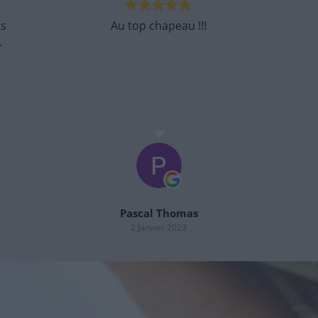
Au top du top.
J'en sors et vraiment des formateurs
incroyables.
Ils mettent à l'aise, super sympa et
incroyablement gentils.
Le meilleurs centre de formation pour
Lire la suite
passer c'est caces.
Bonne continuation fred, Pierre, Gilles,
Laurent et gil. Vous êtes au top.
Shirley
speed eta
14 Octobre 2022