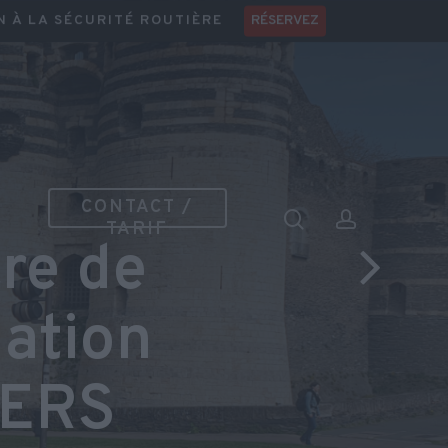
Menu
N À LA SÉCURITÉ ROUTIÈRE
RÉSERVEZ
CONTACT /
search
account
TARIF
Centre de forma
SAUMUR