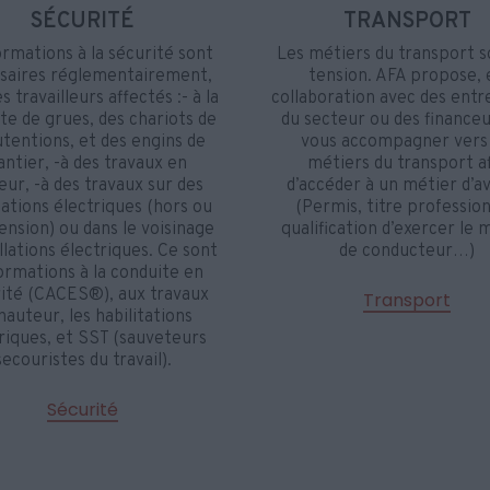
SÉCURITÉ
TRANSPORT
rmations à la sécurité sont
Les métiers du transport s
saires réglementairement,
tension. AFA propose, 
s travailleurs affectés :- à la
collaboration avec des entr
te de grues, des chariots de
du secteur ou des financeu
tentions, et des engins de
vous accompagner vers 
antier, -à des travaux en
métiers du transport a
eur, -à des travaux sur des
d’accéder à un métier d’av
lations électriques (hors ou
(Permis, titre profession
ension) ou dans le voisinage
qualification d’exercer le 
allations électriques. Ce sont
de conducteur…)
formations à la conduite en
ité (CACES®), aux travaux
Transport
hauteur, les habilitations
riques, et SST (sauveteurs
secouristes du travail).
Sécurité