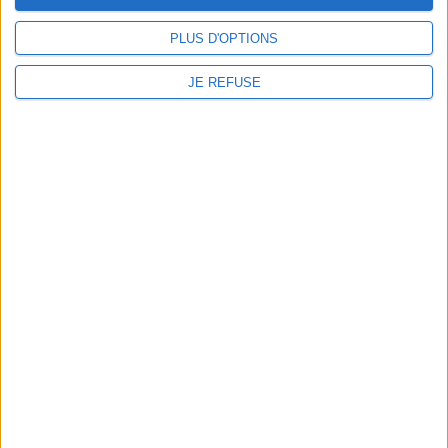
RÉSERVEZ EN
PLUS D'OPTIONS
LIGNE VOTRE
JE REFUSE
STAGE DE
RÉCUPÉRATION
DE POINTS OU
STAGE DE
SENSIBILISATION
À LA SÉCURITÉ
ROUTIÈRE