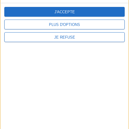
J'ACCEPTE
Télécharger Le Calendrier Saumur
PLUS D'OPTIONS
2026
JE REFUSE
RÉSERVEZ EN
LIGNE VOTRE
STAGE DE