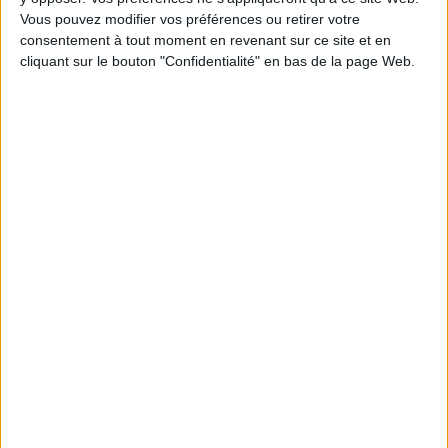
Pour tout chantier de travaux, au
Vous pouvez modifier vos préférences ou retirer votre
moins un salarié de l’exécutant de
consentement à tout moment en revenant sur ce site et en
travaux doit être identifiable comme
cliquant sur le bouton "Confidentialité" en bas de la page Web.
titulaire d’une AIPR « encadrant » ;
Profil
OPÉRATEUR
: salarié
intervenant directement dans les
travaux à proximité des réseaux
aériens ou enterrés, soit en tant
qu’opérateur d’engin, soit dans le
cadre de travaux urgents. Sur tout
chantier de travaux, l’ensemble des
opérateurs d’engin doit être titulaire
d’une AIPR.
Prérequis
Avoir 18 ans minimum
Savoir lire et écrire le français