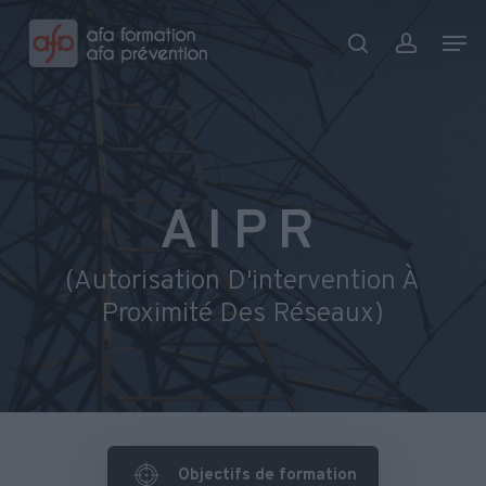
Skip
Menu
Men
to
search
account
main
content
AIPR
(Autorisation D'intervention À
Proximité Des Réseaux)
Objectifs de formation