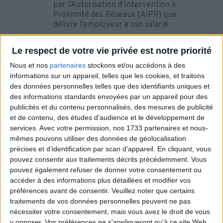
par l’Autorisation d’Intervention à
Proximité des Réseaux (AIPR) que
délivre l’employeur à son salarié.
Le respect de votre vie privée est notre priorité
Pour qui ?
Nous et nos
partenaires
stockons et/ou accédons à des
informations sur un appareil, telles que les cookies, et traitons
Profil
CONCEPTEUR
: salarié du
des données personnelles telles que des identifiants uniques et
maître d’ouvrage ou du maître
des informations standards envoyées par un appareil pour des
d’œuvre devant intervenir en
publicités et du contenu personnalisés, des mesures de publicité
préparation ou suivi des projets de
et de contenu, des études d'audience et le développement de
travaux. Pour tout projet de travaux,
services.
Avec votre permission, nos 1733 partenaires et nous-
au moins un salarié du maître
d’ouvrage ou de l’organisme
mêmes pouvons utiliser des données de géolocalisation
intervenant pour son compte, doit
précises et d’identification par scan d'appareil. En cliquant, vous
être identifiable comme titulaire
pouvez consentir aux traitements décrits précédemment. Vous
d’une AIPR « concepteur »
pouvez également refuser de donner votre consentement ou
Profil
ENCADRANT
: salarié de
accéder à des informations plus détaillées et modifier vos
l’entreprise de travaux intervenant en
préférences avant de consentir.
Veuillez noter que certains
préparation administrative et
traitements de vos données personnelles peuvent ne pas
technique des travaux (chef de
nécessiter votre consentement, mais vous avez le droit de vous
chantier, conducteur de travaux).
y opposer. Vos préférences ne s'appliqueront qu’à ce site Web.