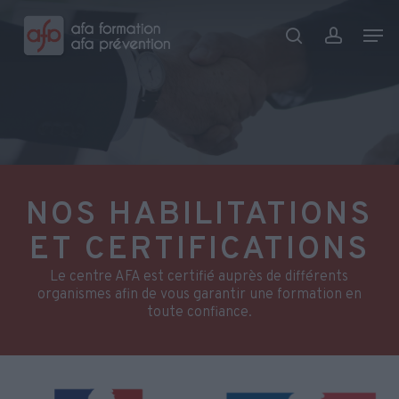
Skip
Menu
Men
to
search
account
main
content
NOS HABILITATIONS
ET CERTIFICATIONS
Le centre AFA est certifié auprès de différents
organismes afin de vous garantir une formation en
toute confiance.