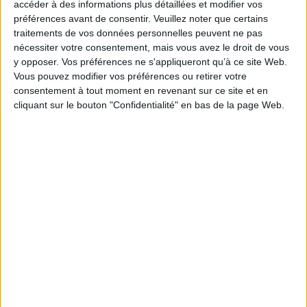
accéder à des informations plus détaillées et modifier vos
Par SGS ICS
préférences avant de consentir.
Veuillez noter que certains
(Organisme
traitements de vos données personnelles peuvent ne pas
certificateur
nécessiter votre consentement, mais vous avez le droit de vous
conventionné par la
y opposer. Vos préférences ne s'appliqueront qu’à ce site Web.
CNAM et accrédité par
Vous pouvez modifier vos préférences ou retirer votre
le Cofrac)
consentement à tout moment en revenant sur ce site et en
cliquant sur le bouton "Confidentialité" en bas de la page Web.
Voir le certificat
SAUVETEUR SECOURISTE
DU TRAVAIL
Organisme de formation
habilité par le réseau
Assurance maladie Risques
Professionnels/INRS pour le
dispositif de formation SST
_Sauvetage Secouriste du
Travail.
N° d’habilitation :