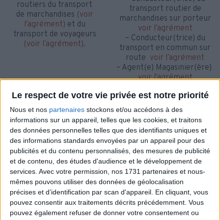
routiers du transport
transport routier de
de marchandises
(voir
marchandises sur porteur
l’agrément)
et du
voir l’agrément
transport de voyageurs
– Conducteur(trice) du
(voir l’agrément)
.
transport en commun sur
route
voir l’agrément
– Agent(e) Magasinier(ère)
voir l’agrément
Le respect de votre vie privée est notre priorité
Nous et nos
partenaires
stockons et/ou accédons à des
informations sur un appareil, telles que les cookies, et traitons
des données personnelles telles que des identifiants uniques et
des informations standards envoyées par un appareil pour des
publicités et du contenu personnalisés, des mesures de publicité
et de contenu, des études d'audience et le développement de
services.
Avec votre permission, nos 1731 partenaires et nous-
mêmes pouvons utiliser des données de géolocalisation
ORGANISME
précises et d’identification par scan d'appareil. En cliquant, vous
TESTEUR CACES®
pouvez consentir aux traitements décrits précédemment. Vous
CERTIFIÉ
pouvez également refuser de donner votre consentement ou