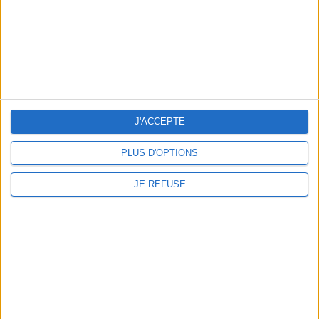
© 2026 AFA Formation. Création
Atelier Com' Personne
|
Mention Légales
J'ACCEPTE
PLUS D'OPTIONS
JE REFUSE