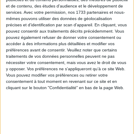
et de contenu, des études d'audience et le développement de
services.
Avec votre permission, nos 1733 partenaires et nous-
Prérequis
mêmes pouvons utiliser des données de géolocalisation
précises et d’identification par scan d'appareil. En cliquant, vous
Savoir lire et écrire la langue française
pouvez consentir aux traitements décrits précédemment. Vous
Être apte médicalement
pouvez également refuser de donner votre consentement ou
Être titulaire du permis B en cours de
accéder à des informations plus détaillées et modifier vos
validité
préférences avant de consentir.
Veuillez noter que certains
Permis BE & B96 : être âgé de 18 ans
traitements de vos données personnelles peuvent ne pas
minimum
nécessiter votre consentement, mais vous avez le droit de vous
Permis C : être âgé de 21 ans minimum
y opposer. Vos préférences ne s'appliqueront qu’à ce site Web.
Permis CE : être agé de 21 ans minimum
Vous pouvez modifier vos préférences ou retirer votre
et être titulaire du permis C
consentement à tout moment en revenant sur ce site et en
PERMIS D : être âgé de 24 ans
minimum
cliquant sur le bouton "Confidentialité" en bas de la page Web.
Calendrier Permis BE 2026