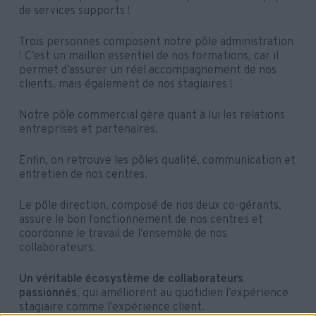
de services supports !
Trois personnes composent notre pôle administration
! C’est un maillon essentiel de nos formations, car il
permet d’assurer un réel accompagnement de nos
clients, mais également de nos stagiaires !
Notre pôle commercial gère quant à lui les relations
entreprises et partenaires.
Enfin, on retrouve les pôles qualité, communication et
entretien de nos centres.
Le pôle direction, composé de nos deux co-gérants,
assure le bon fonctionnement de nos centres et
coordonne le travail de l’ensemble de nos
collaborateurs.
Un véritable écosystème de collaborateurs
passionnés
, qui améliorent au quotidien l’expérience
stagiaire comme l’expérience client.