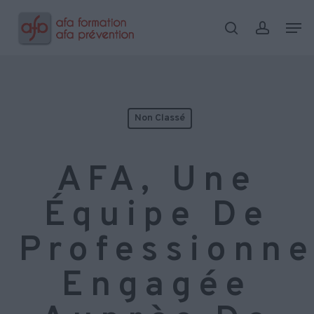
Skip
Menu
Men
to
search
account
main
content
Non Classé
AFA, Une
Équipe De
Professionne
Engagée