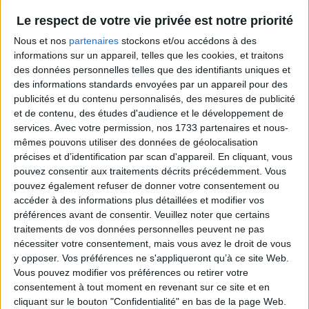
Le respect de votre vie privée est notre priorité
Nous et nos
partenaires
stockons et/ou accédons à des
informations sur un appareil, telles que les cookies, et traitons
des données personnelles telles que des identifiants uniques et
des informations standards envoyées par un appareil pour des
publicités et du contenu personnalisés, des mesures de publicité
et de contenu, des études d'audience et le développement de
services.
Avec votre permission, nos 1733 partenaires et nous-
mêmes pouvons utiliser des données de géolocalisation
précises et d’identification par scan d'appareil. En cliquant, vous
pouvez consentir aux traitements décrits précédemment. Vous
pouvez également refuser de donner votre consentement ou
accéder à des informations plus détaillées et modifier vos
préférences avant de consentir.
Veuillez noter que certains
traitements de vos données personnelles peuvent ne pas
nécessiter votre consentement, mais vous avez le droit de vous
y opposer. Vos préférences ne s'appliqueront qu’à ce site Web.
Les atouts de notre équipe de choc pour accompagner
Vous pouvez modifier vos préférences ou retirer votre
consentement à tout moment en revenant sur ce site et en
les stagiaires jusqu’à la réussite de leur projet
cliquant sur le bouton "Confidentialité" en bas de la page Web.
professionnel ?