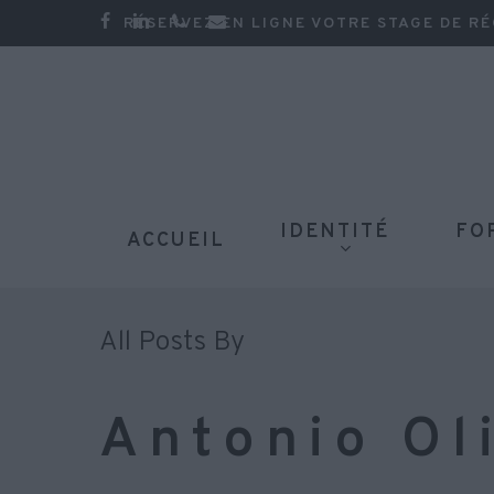
Skip
facebook
linkedin
phone
email
RÉSERVEZ EN LIGNE VOTRE STAGE DE RÉ
to
main
content
Appuyez sur la touche entrée pour lancer la rec
IDENTITÉ
FO
ACCUEIL
All Posts By
Antonio Ol