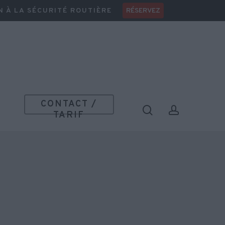
Menu
N À LA SÉCURITÉ ROUTIÈRE
RÉSERVEZ
CONTACT /
search
account
TARIF