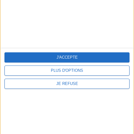
J'ACCEPTE
PLUS D'OPTIONS
JE REFUSE
Non classé
Nouveauté
AFA Formation partenaire du RC Doué