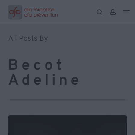
Skip
Menu
Men
to
search
account
main
content
All Posts By
Becot
Adeline